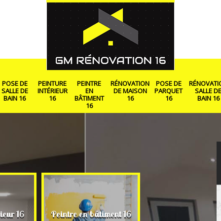
POSE DE
PEINTURE
PEINTRE
RÉNOVATION
POSE DE
RÉNOVATI
SALLE DE
INTÉRIEUR
EN
DE MAISON
PARQUET
SALLE D
BAIN 16
16
BÂTIMENT
16
16
BAIN 16
16
Rénovation de ma
ieur 16
Peintre en bâtiment 16
16