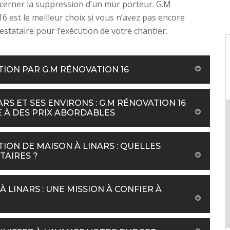
cerner la suppression d’un mur porteur. G.M
6 est le meilleur choix si vous n’avez pas encore
estataire pour l’exécution de votre chantier.
ION PAR G.M RÉNOVATION 16
 ET SES ENVIRONS : G.M RÉNOVATION 16
E À DES PRIX ABORDABLES
ION DE MAISON À LINARS : QUELLES
TAIRES ?
 LINARS : UNE MISSION À CONFIER À