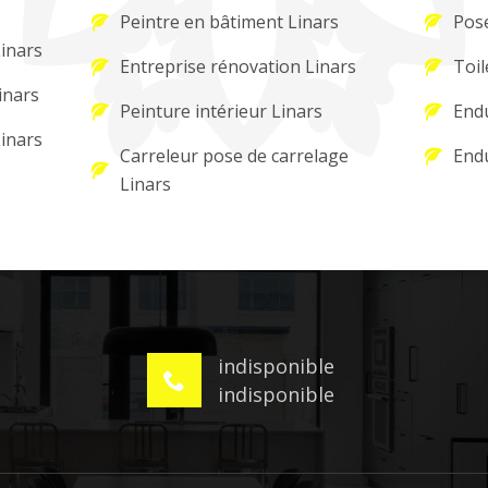
Peintre en bâtiment Linars
Pose
Linars
Entreprise rénovation Linars
Toil
inars
Peinture intérieur Linars
Endu
Linars
Carreleur pose de carrelage
Endu
Linars
indisponible
indisponible