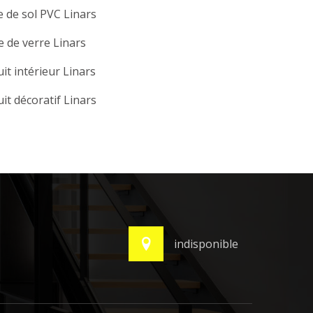
 de sol PVC Linars
e de verre Linars
it intérieur Linars
it décoratif Linars
indisponible