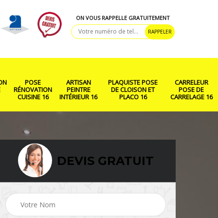
ON VOUS RAPPELLE GRATUITEMENT
ON
POSE
ARTISAN
PLAQUISTE POSE
CARRELEUR
E
RÉNOVATION
PEINTRE
DE CLOISON ET
POSE DE
CUISINE 16
INTÉRIEUR 16
PLACO 16
CARRELAGE 16
DEVIS GRATUIT
ison
Rénovation salle de
Pose de parquet 16
bain 16