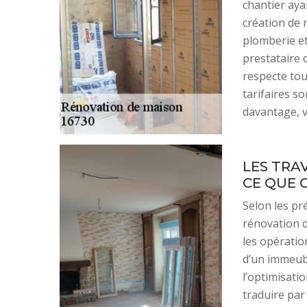
chantier ayan
création de 
plomberie et 
prestataire 
respecte tou
tarifaires s
davantage, v
LES TRAV
CE QUE C
Selon les pr
rénovation d
les opératio
d’un immeub
l’optimisati
traduire par