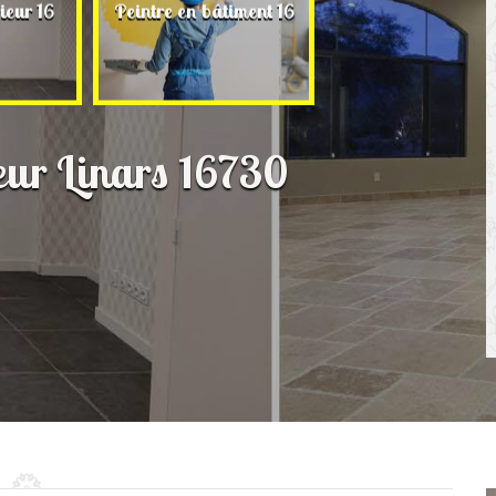
Rénovation de ma
ieur 16
Peintre en bâtiment 16
16
ieur Linars 16730