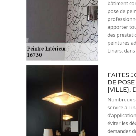
bâtiment con
pose de pein
professionnel
apporter tou
des prestatio
peintures ad
Linars, dans
FAITES 
DE POSE
[VILLE}, 
Nombreux so
service à Lin
d’application
éviter les dé
demandez de