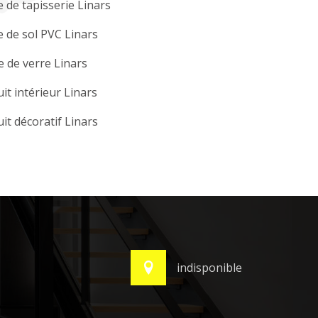
 de tapisserie Linars
 de sol PVC Linars
e de verre Linars
it intérieur Linars
it décoratif Linars
indisponible