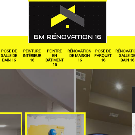
POSE DE
PEINTURE
PEINTRE
RÉNOVATION
POSE DE
RÉNOVATI
SALLE DE
INTÉRIEUR
EN
DE MAISON
PARQUET
SALLE D
BAIN 16
16
BÂTIMENT
16
16
BAIN 16
16