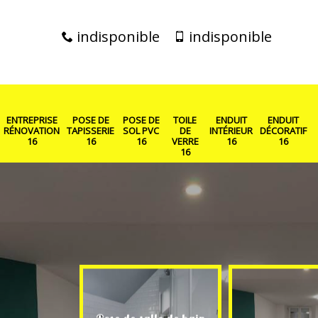
indisponible
indisponible
ENTREPRISE
POSE DE
POSE DE
TOILE
ENDUIT
ENDUIT
RÉNOVATION
TAPISSERIE
SOL PVC
DE
INTÉRIEUR
DÉCORATIF
16
16
16
VERRE
16
16
16