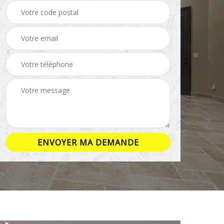
ison
Rénovation salle de
Pose de parquet 16
bain 16