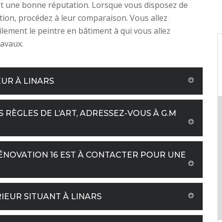
et une bonne réputation. Lorsque vous disposez de
tion, procédez à leur comparaison. Vous allez
cilement le peintre en bâtiment à qui vous allez
ravaux.
EUR À LINARS
 RÈGLES DE L’ART, ADRESSEZ-VOUS À G.M
RÉNOVATION 16 EST À CONTACTER POUR UNE
RIEUR SITUANT À LINARS