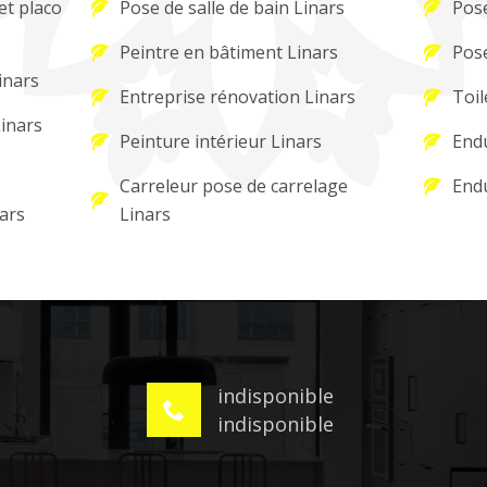
et placo
Pose de salle de bain Linars
Pose
Peintre en bâtiment Linars
Pose
inars
Entreprise rénovation Linars
Toil
Linars
Peinture intérieur Linars
Endu
Carreleur pose de carrelage
Endu
ars
Linars
indisponible
indisponible