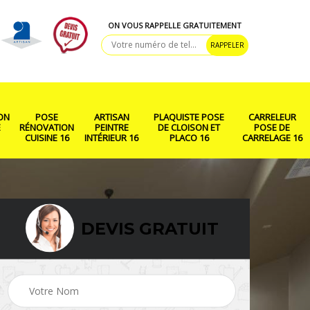
ON VOUS RAPPELLE GRATUITEMENT
ON
POSE
ARTISAN
PLAQUISTE POSE
CARRELEUR
E
RÉNOVATION
PEINTRE
DE CLOISON ET
POSE DE
CUISINE 16
INTÉRIEUR 16
PLACO 16
CARRELAGE 16
DEVIS GRATUIT
ison
Rénovation salle de
Pose de parquet 16
bain 16