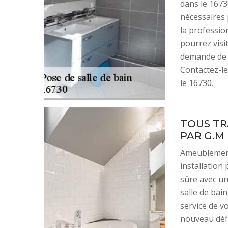
dans le 1673
nécessaires 
la professio
pourrez visi
demande de d
Contactez-le
le 16730.
TOUS TR
PAR G.M
Ameublement
installation 
sûre avec un
salle de bai
service de v
nouveau défi