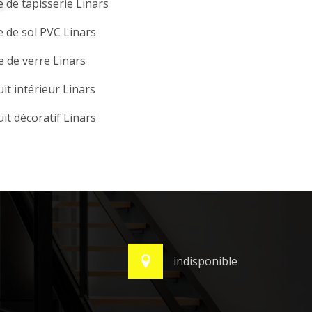
 de tapisserie Linars
 de sol PVC Linars
e de verre Linars
it intérieur Linars
it décoratif Linars
indisponible