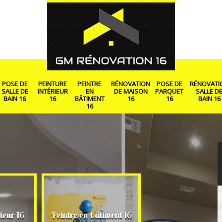
POSE DE
PEINTURE
PEINTRE
RÉNOVATION
POSE DE
RÉNOVATI
SALLE DE
INTÉRIEUR
EN
DE MAISON
PARQUET
SALLE D
BAIN 16
16
BÂTIMENT
16
16
BAIN 16
16
Rénovation de ma
ieur 16
Peintre en bâtiment 16
16