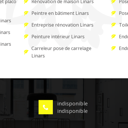
et placo
Rénovation de maison Linars
Pose
Peintre en bâtiment Linars
Pose
Linars
Entreprise rénovation Linars
Toil
inars
Peinture intérieur Linars
Endu
Linars
Carreleur pose de carrelage
Endu
Linars
indisponible
indisponible