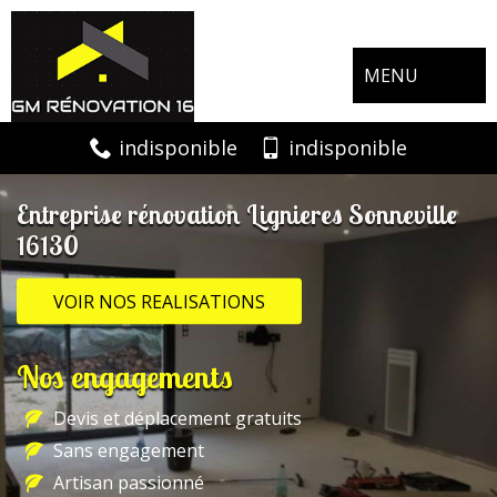
MENU
indisponible
indisponible
Entreprise rénovation Lignieres Sonneville
16130
VOIR NOS REALISATIONS
Nos engagements
Devis et déplacement gratuits
Sans engagement
Artisan passionné