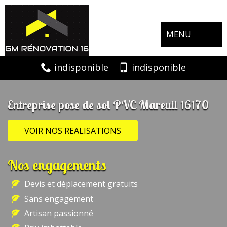
MENU
indisponible
indisponible
Entreprise pose de sol PVC Mareuil 16170
VOIR NOS REALISATIONS
Nos engagements
Devis et déplacement gratuits
Sans engagement
Artisan passionné