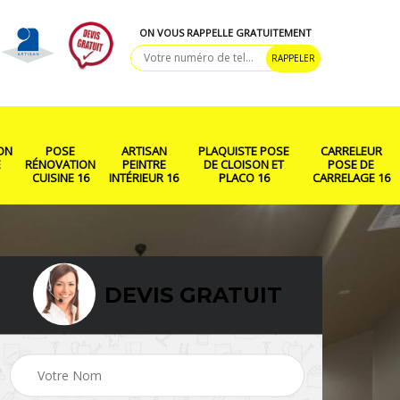
ON VOUS RAPPELLE GRATUITEMENT
ON
POSE
ARTISAN
PLAQUISTE POSE
CARRELEUR
E
RÉNOVATION
PEINTRE
DE CLOISON ET
POSE DE
CUISINE 16
INTÉRIEUR 16
PLACO 16
CARRELAGE 16
DEVIS GRATUIT
ison
Rénovation salle de
Pose de parquet 16
bain 16