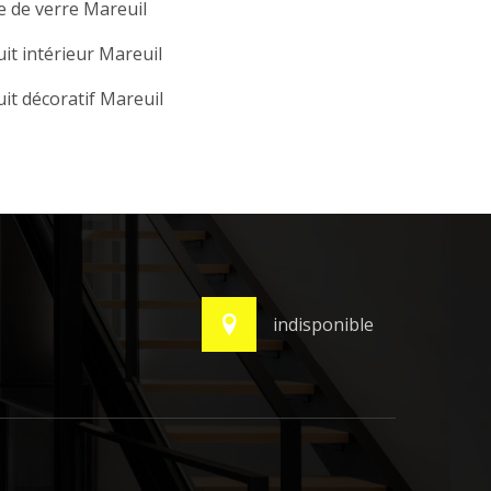
e de verre Mareuil
it intérieur Mareuil
it décoratif Mareuil
indisponible