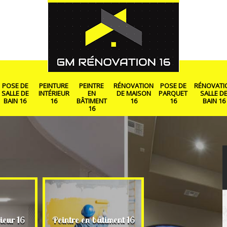
POSE DE
PEINTURE
PEINTRE
RÉNOVATION
POSE DE
RÉNOVATI
SALLE DE
INTÉRIEUR
EN
DE MAISON
PARQUET
SALLE D
BAIN 16
16
BÂTIMENT
16
16
BAIN 16
16
Rénovation de ma
ieur 16
Peintre en bâtiment 16
16