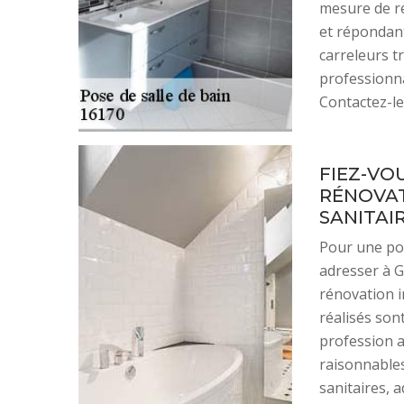
mesure de ré
et répondant
carreleurs tr
professionna
Contactez-le
FIEZ-VOU
RÉNOVAT
SANITAIR
Pour une pose
adresser à G
rénovation i
réalisés son
profession al
raisonnables
sanitaires, 