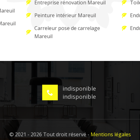
Entreprise rénovation Mareuil
Toil
Mareuil
Peinture intérieur Mareuil
Endu
Mareuil
Carreleur pose de carrelage
Endu
Mareuil
indisponible
indisponible
© 2021 - 2026 Tout droit réservé -
Mentions légales