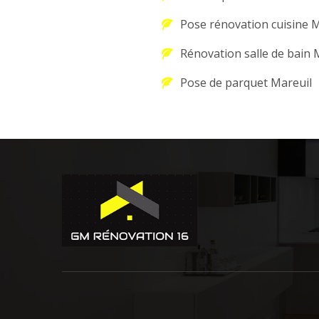
Pose rénovation cuisine 
Rénovation salle de bain 
Pose de parquet Mareuil