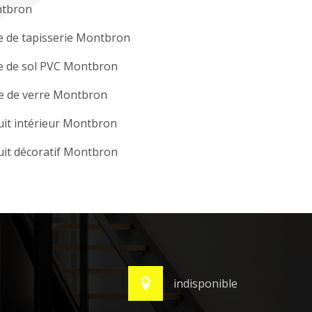
tbron
e de tapisserie Montbron
e de sol PVC Montbron
le de verre Montbron
it intérieur Montbron
it décoratif Montbron
indisponible