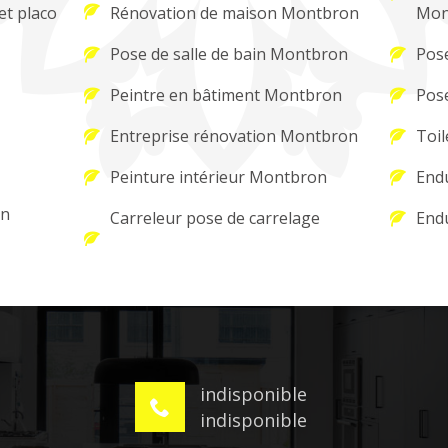
et placo
Rénovation de maison Montbron
Mon
Pose de salle de bain Montbron
Pos
Peintre en bâtiment Montbron
Pos
Entreprise rénovation Montbron
Toi
Peinture intérieur Montbron
Endu
on
Carreleur pose de carrelage
Endu
indisponible
indisponible