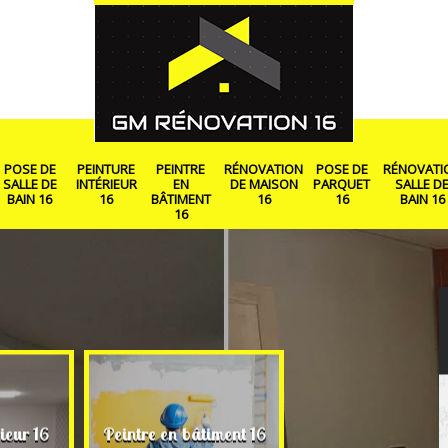
POSE DE
PEINTURE
PEINTRE
RÉNOVATION
POSE DE
RÉNOVATI
SALLE DE
INTÉRIEUR
EN
DE MAISON
PARQUET
SALLE D
BAIN 16
16
BÂTIMENT
16
16
BAIN 16
16
Rénovation de ma
ieur 16
Peintre en bâtiment 16
16