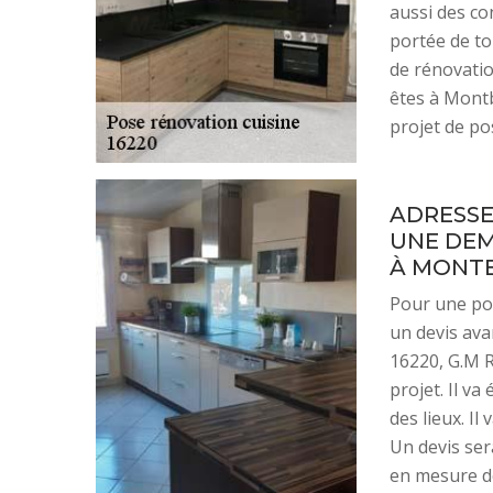
aussi des co
portée de to
de rénovatio
êtes à Montb
projet de po
ADRESSE
UNE DEM
À MONT
Pour une pos
un devis ava
16220, G.M R
projet. Il va
des lieux. Il
Un devis sera
en mesure de