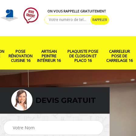
ON VOUS RAPPELLE GRATUITEMENT
ON
POSE
ARTISAN
PLAQUISTE POSE
CARRELEUR
E
RÉNOVATION
PEINTRE
DE CLOISON ET
POSE DE
CUISINE 16
INTÉRIEUR 16
PLACO 16
CARRELAGE 16
DEVIS GRATUIT
ison
Rénovation salle de
Pose de parquet 16
bain 16