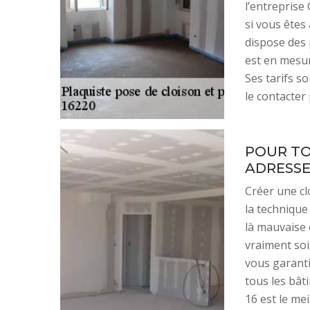
l’entreprise
si vous êtes
dispose des 
est en mesure
Ses tarifs s
le contacter
POUR TO
ADRESSE
Créer une clo
la technique
là mauvaise é
vraiment soi
vous garanti
tous les bâ
16 est le me