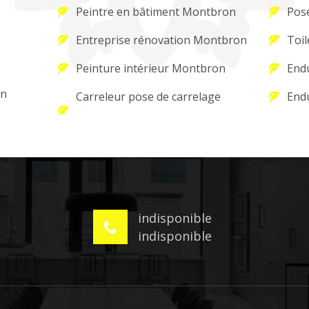
Peintre en bâtiment Montbron
Pos
Entreprise rénovation Montbron
Toi
Peinture intérieur Montbron
Endu
on
Carreleur pose de carrelage
Endu
indisponible
indisponible