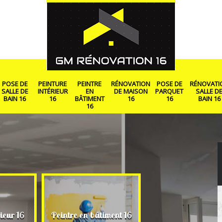
POSE DE
PEINTURE
PEINTRE
RÉNOVATION
POSE DE
RÉNOVATI
SALLE DE
INTÉRIEUR
EN
DE MAISON
PARQUET
SALLE D
BAIN 16
16
BÂTIMENT
16
16
BAIN 16
16
Rénovation de ma
ieur 16
Peintre en bâtiment 16
16