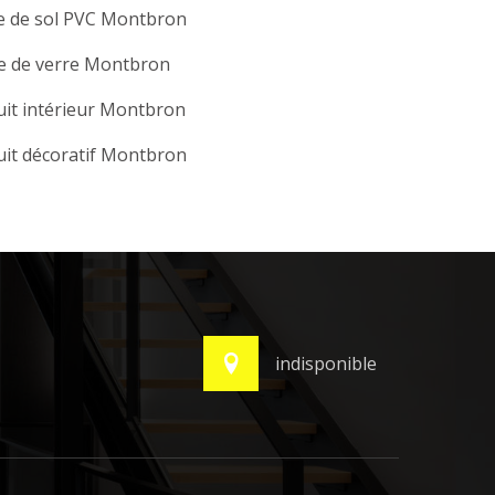
e de sol PVC Montbron
le de verre Montbron
it intérieur Montbron
it décoratif Montbron
indisponible