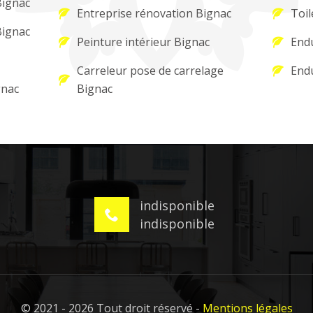
Bignac
Entreprise rénovation Bignac
Toil
Bignac
Peinture intérieur Bignac
Endu
Carreleur pose de carrelage
Endu
gnac
Bignac
indisponible
indisponible
© 2021 - 2026 Tout droit réservé -
Mentions légales