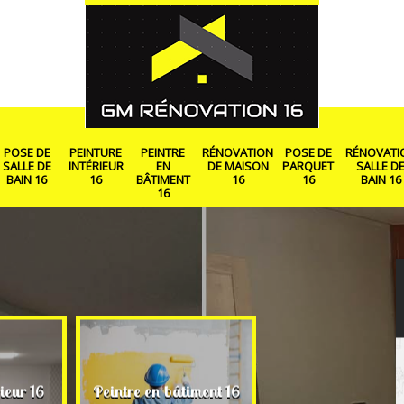
POSE DE
PEINTURE
PEINTRE
RÉNOVATION
POSE DE
RÉNOVATI
SALLE DE
INTÉRIEUR
EN
DE MAISON
PARQUET
SALLE D
BAIN 16
16
BÂTIMENT
16
16
BAIN 16
16
Rénovation de ma
ieur 16
Peintre en bâtiment 16
16