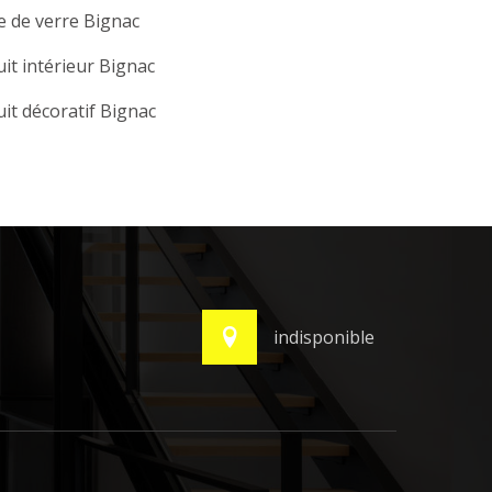
e de verre Bignac
it intérieur Bignac
it décoratif Bignac
indisponible