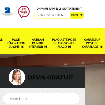
ON VOUS RAPPELLE GRATUITEMENT
ON
POSE
ARTISAN
PLAQUISTE POSE
CARRELEUR
E
RÉNOVATION
PEINTRE
DE CLOISON ET
POSE DE
CUISINE 16
INTÉRIEUR 16
PLACO 16
CARRELAGE 16
DEVIS GRATUIT
ison
Rénovation salle de
Pose de parquet 16
bain 16