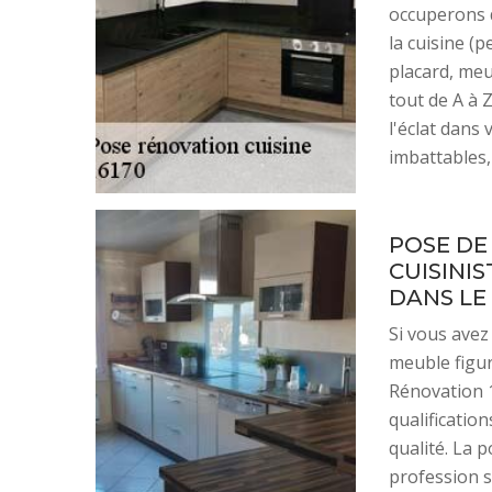
occuperons d
la cuisine (p
placard, me
tout de A à
l'éclat dans 
imbattables,
POSE DE
CUISINI
DANS LE 1
Si vous avez
meuble figur
Rénovation 16
qualificatio
qualité. La 
profession si