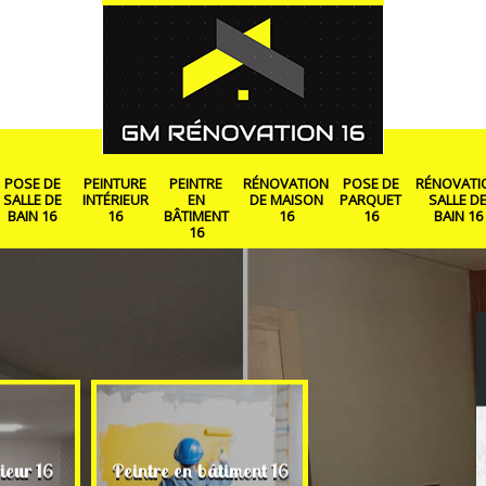
POSE DE
PEINTURE
PEINTRE
RÉNOVATION
POSE DE
RÉNOVATI
SALLE DE
INTÉRIEUR
EN
DE MAISON
PARQUET
SALLE D
BAIN 16
16
BÂTIMENT
16
16
BAIN 16
16
Rénovation de ma
ieur 16
Peintre en bâtiment 16
16