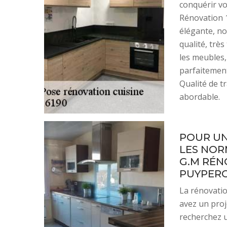
conquérir vo
Rénovation 1
élégante, n
qualité, trè
les meubles, 
parfaitement 
Qualité de tr
abordable.
POUR UN
LES NORM
G.M RÉN
PUYPEROU
La rénovatio
avez un proj
recherchez u