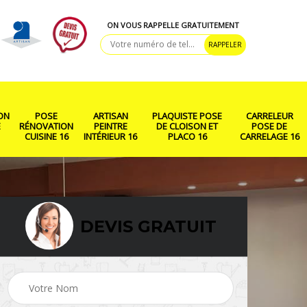
ON VOUS RAPPELLE GRATUITEMENT
ON
POSE
ARTISAN
PLAQUISTE POSE
CARRELEUR
E
RÉNOVATION
PEINTRE
DE CLOISON ET
POSE DE
CUISINE 16
INTÉRIEUR 16
PLACO 16
CARRELAGE 16
DEVIS GRATUIT
ison
Rénovation salle de
Pose de parquet 16
bain 16