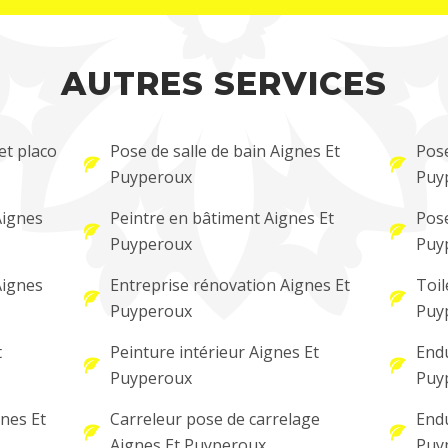
AUTRES SERVICES
et placo
Pose de salle de bain Aignes Et
Pose
Puyperoux
Puy
Aignes
Peintre en bâtiment Aignes Et
Pose
Puyperoux
Puy
Aignes
Entreprise rénovation Aignes Et
Toil
Puyperoux
Puy
t
Peinture intérieur Aignes Et
Endu
Puyperoux
Puy
nes Et
Carreleur pose de carrelage
Endu
Aignes Et Puyperoux
Puy