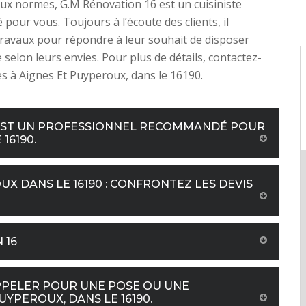
x normes, G.M Rénovation 16 est un cuisiniste
our vous. Toujours à l’écoute des clients, il
travaux pour répondre à leur souhait de disposer
 selon leurs envies. Pour plus de détails, contactez-
tes à Aignes Et Puyperoux, dans le 16190.
16 EST UN PROFESSIONNEL RECOMMANDÉ POUR
16190.
UX DANS LE 16190 : CONFRONTEZ LES DEVIS
 16
 APPELER POUR UNE POSE OU UNE
UYPEROUX, DANS LE 16190.