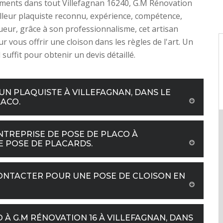
iments dans tout Villefagnan 16240, G.M Rénovation
illeur plaquiste reconnu, expérience, compétence,
gueur, grâce à son professionnalisme, cet artisan
r vous offrir une cloison dans les règles de l'art. Un
suffit pour obtenir un devis détaillé.
UN PLAQUISTE À VILLEFAGNAN, DANS LE
LACO.
NTREPRISE DE POSE DE PLACO À
E POSE DE PLACARDS.
CONTACTER POUR UNE POSE DE CLOISON EN
 À G.M RÉNOVATION 16 À VILLEFAGNAN, DANS