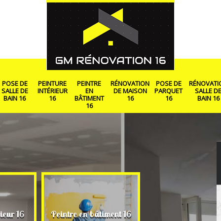
POSE DE
PEINTURE
PEINTRE
RÉNOVATION
POSE DE
RÉNOVATI
SALLE DE
INTÉRIEUR
EN
DE MAISON
PARQUET
SALLE D
BAIN 16
16
BÂTIMENT
16
16
BAIN 16
16
Rénovation de ma
ieur 16
Peintre en bâtiment 16
16