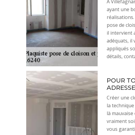
À Villefagna
ayant une bo
réalisations.
pose de clois
il intervien
adéquats, il 
appliqués so
détails, con
POUR TO
ADRESSE
Créer une clo
la technique
là mauvaise é
vraiment soi
vous garanti