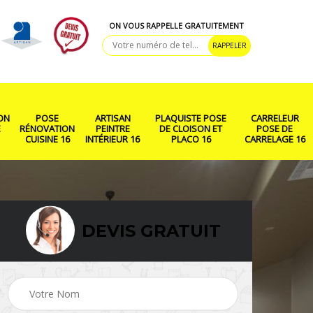
ON VOUS RAPPELLE GRATUITEMENT
ON
POSE
ARTISAN
PLAQUISTE POSE
CARRELEUR
E
RÉNOVATION
PEINTRE
DE CLOISON ET
POSE DE
CUISINE 16
INTÉRIEUR 16
PLACO 16
CARRELAGE 16
DEVIS GRATUIT
ison
Rénovation salle de
Pose de parquet 16
bain 16