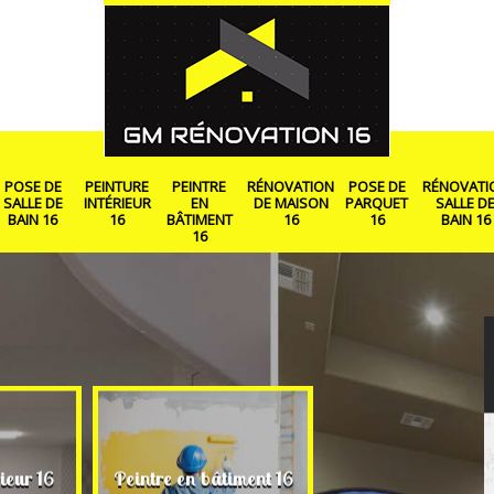
POSE DE
PEINTURE
PEINTRE
RÉNOVATION
POSE DE
RÉNOVATI
SALLE DE
INTÉRIEUR
EN
DE MAISON
PARQUET
SALLE D
BAIN 16
16
BÂTIMENT
16
16
BAIN 16
16
Rénovation de ma
ieur 16
Peintre en bâtiment 16
16