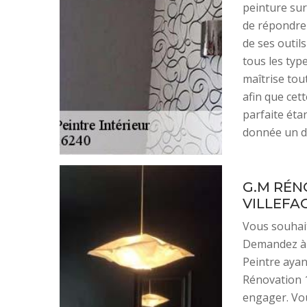
peinture sur
de répondre 
de ses outil
tous les type
maîtrise tou
afin que cet
parfaite étan
donnée un de
G.M RÉNO
VILLEFA
Vous souhait
Demandez à 
Peintre ayan
Rénovation 1
engager. Vou