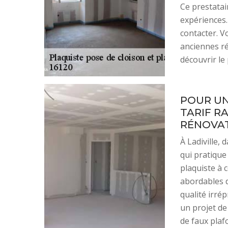
Ce prestatai
expériences. 
contacter. V
anciennes ré
découvrir le
POUR UN
TARIF R
RÉNOVATI
À Ladiville,
qui pratique
plaquiste à c
abordables d
qualité irré
un projet de
de faux plaf