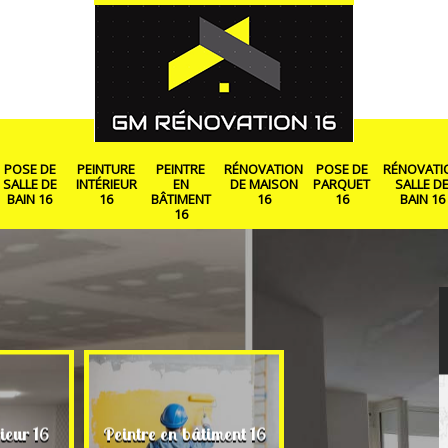
POSE DE
PEINTURE
PEINTRE
RÉNOVATION
POSE DE
RÉNOVATI
SALLE DE
INTÉRIEUR
EN
DE MAISON
PARQUET
SALLE D
BAIN 16
16
BÂTIMENT
16
16
BAIN 16
16
Rénovation de ma
ieur 16
Peintre en bâtiment 16
16