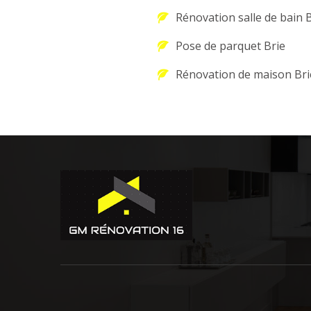
Rénovation salle de bain 
Pose de parquet Brie
Rénovation de maison Bri