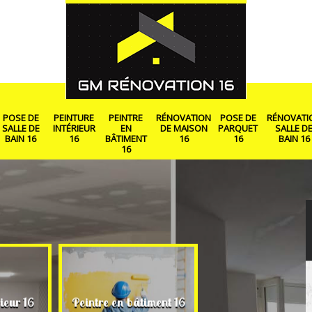
POSE DE
PEINTURE
PEINTRE
RÉNOVATION
POSE DE
RÉNOVATI
SALLE DE
INTÉRIEUR
EN
DE MAISON
PARQUET
SALLE D
BAIN 16
16
BÂTIMENT
16
16
BAIN 16
16
Rénovation de ma
ieur 16
Peintre en bâtiment 16
16