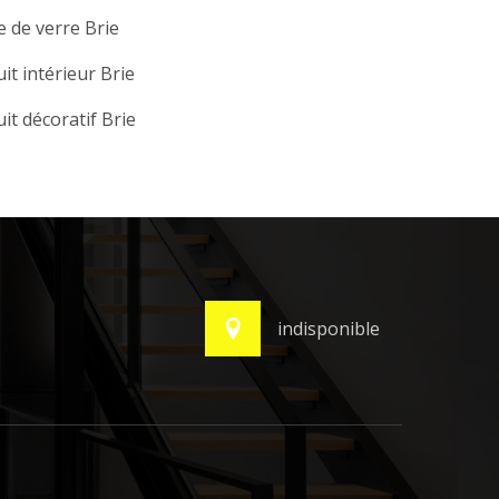
e de verre Brie
it intérieur Brie
it décoratif Brie
indisponible