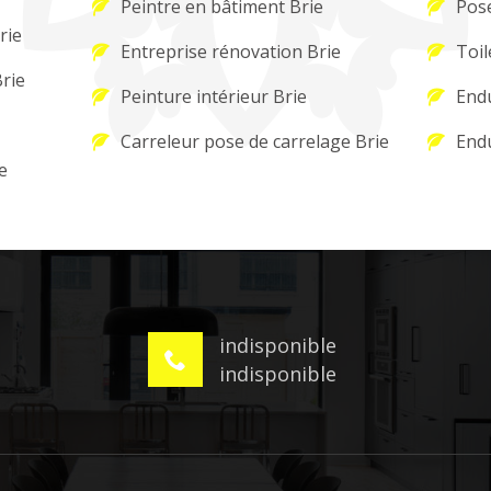
Peintre en bâtiment Brie
Pose
rie
Entreprise rénovation Brie
Toil
Brie
Peinture intérieur Brie
Endu
Carreleur pose de carrelage Brie
Endu
e
indisponible
indisponible