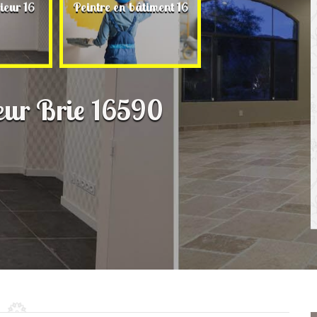
Rénovation de ma
ieur 16
Peintre en bâtiment 16
16
ieur Brie 16590