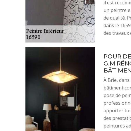
il est recom
un peintre e
de qualité. P
dans le 16590
des travaux d
POUR DE
G.M RÉN
BÂTIMENT
À Brie, dans
bâtiment con
pose de pein
professionnel
apporter tou
des prestatio
peintures ad