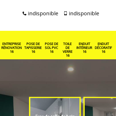
indisponible
indisponible
ENTREPRISE
POSE DE
POSE DE
TOILE
ENDUIT
ENDUIT
RÉNOVATION
TAPISSERIE
SOL PVC
DE
INTÉRIEUR
DÉCORATIF
16
16
16
VERRE
16
16
16