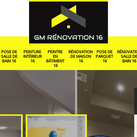
POSE DE
PEINTURE
PEINTRE
RÉNOVATION
POSE DE
RÉNOVATI
SALLE DE
INTÉRIEUR
EN
DE MAISON
PARQUET
SALLE D
BAIN 16
16
BÂTIMENT
16
16
BAIN 16
16