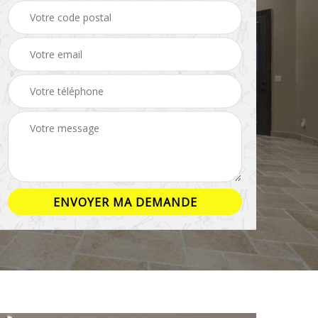
ison
Rénovation salle de
Pose de parquet 16
bain 16