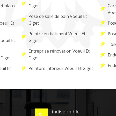
et placo
Giget
Carr
Voeu
Pose de salle de bain Voeuil Et
oeuil Et
Giget
Pose
Peintre en bâtiment Voeuil Et
Pose
oeuil Et
Giget
Toil
Entreprise rénovation Voeuil Et
Endu
 Giget
Giget
Endu
uil Et
Peinture intérieur Voeuil Et Giget
indisponible