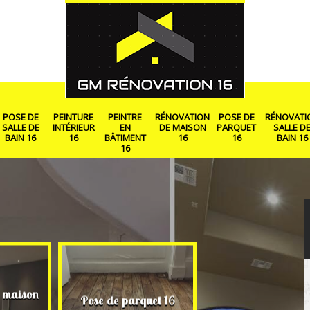
POSE DE
PEINTURE
PEINTRE
RÉNOVATION
POSE DE
RÉNOVATI
SALLE DE
INTÉRIEUR
EN
DE MAISON
PARQUET
SALLE D
BAIN 16
16
BÂTIMENT
16
16
BAIN 16
16
 maison
Rénovation salle
Pose de parquet 16
bain 16