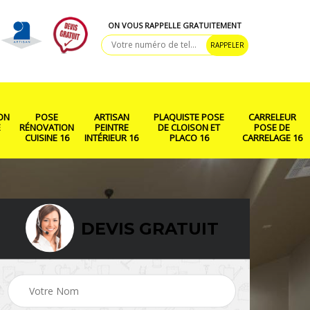
ON VOUS RAPPELLE GRATUITEMENT
ON
POSE
ARTISAN
PLAQUISTE POSE
CARRELEUR
E
RÉNOVATION
PEINTRE
DE CLOISON ET
POSE DE
CUISINE 16
INTÉRIEUR 16
PLACO 16
CARRELAGE 16
DEVIS GRATUIT
 de
Pose rénovation
Artisan peintre
cuisine 16
intérieur 16