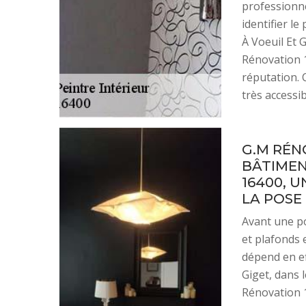
professionne
identifier le
À Voeuil Et 
Rénovation 1
réputation. 
très accessib
G.M RÉN
BÂTIMEN
16400, 
LA POSE 
Avant une po
et plafonds 
dépend en eff
Giget, dans 
Rénovation 1