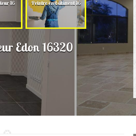
Rénovation de ma
ieur 16
Peintre en bâtiment 16
16
rieur Edon 16320