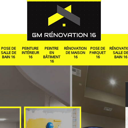
POSE DE
PEINTURE
PEINTRE
RÉNOVATION
POSE DE
RÉNOVATI
SALLE DE
INTÉRIEUR
EN
DE MAISON
PARQUET
SALLE D
BAIN 16
16
BÂTIMENT
16
16
BAIN 16
16