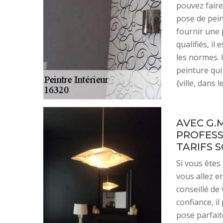
pouvez faire
pose de pein
fournir une 
qualifiés, i
les normes. 
peinture qui
{ville, dans 
AVEC G.
PROFESSI
TARIFS 
Si vous êtes 
vous allez e
conseillé de
confiance, i
pose parfait