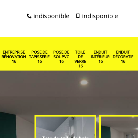
indisponible
indisponible
ENTREPRISE
POSE DE
POSE DE
TOILE
ENDUIT
ENDUIT
RÉNOVATION
TAPISSERIE
SOL PVC
DE
INTÉRIEUR
DÉCORATIF
16
16
16
VERRE
16
16
16