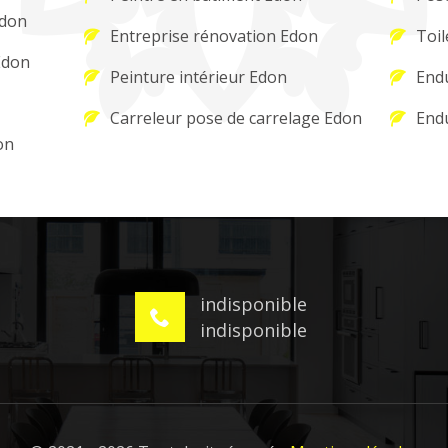
Edon
Entreprise rénovation Edon
Toil
Edon
Peinture intérieur Edon
Endu
Carreleur pose de carrelage Edon
Endu
on
indisponible
indisponible