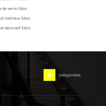
e de verre Edon
it intérieur Edon
it décoratif Edon
indisponible