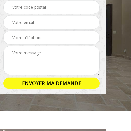
ison
Rénovation salle de
Pose de parquet 16
bain 16