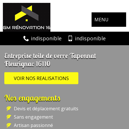
MENU
indisponible
indisponible
Entreprise toile de verre Taponnat
Fleurignac 16110
VOIR NOS REALISATIONS
Nos engagements
Devis et déplacement gratuits
Sans engagement
Artisan passionné