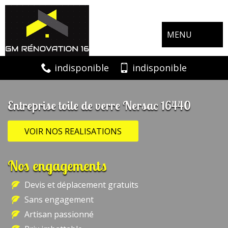
MENU
indisponible
indisponible
Entreprise toile de verre Nersac 16440
VOIR NOS REALISATIONS
Nos engagements
Devis et déplacement gratuits
Sans engagement
Artisan passionné