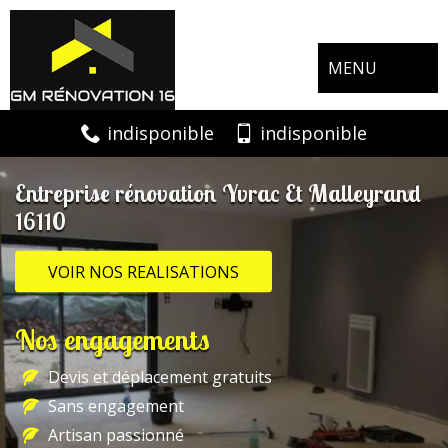
MENU
indisponible
indisponible
Entreprise rénovation Yvrac Et Malleyrand
16110
VOIR NOS REALISATIONS
Nos engagements
Devis et déplacement gratuits
Sans engagement
Artisan passionné