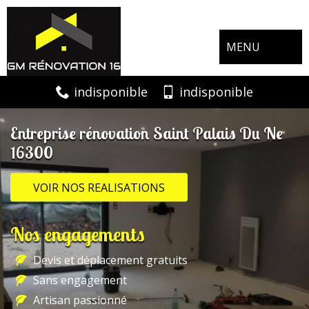
MENU
indisponible
indisponible
Entreprise rénovation Saint Palais Du Ne
16300
VOIR NOS REALISATIONS
Nos engagements
Devis et déplacement gratuits
Sans engagement
Artisan passionné