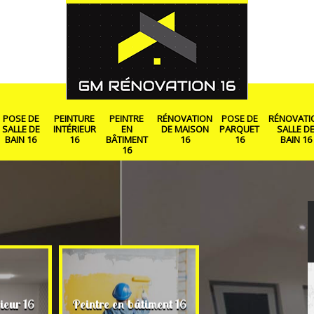
POSE DE
PEINTURE
PEINTRE
RÉNOVATION
POSE DE
RÉNOVATI
SALLE DE
INTÉRIEUR
EN
DE MAISON
PARQUET
SALLE D
BAIN 16
16
BÂTIMENT
16
16
BAIN 16
16
Rénovation de ma
ieur 16
Peintre en bâtiment 16
16