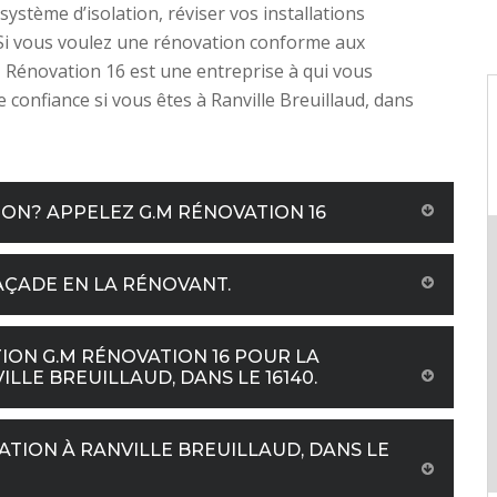
système d’isolation, réviser vos installations
 Si vous voulez une rénovation conforme aux
Rénovation 16 est une entreprise à qui vous
e confiance si vous êtes à Ranville Breuillaud, dans
ION? APPELEZ G.M RÉNOVATION 16
AÇADE EN LA RÉNOVANT.
TION G.M RÉNOVATION 16 POUR LA
LLE BREUILLAUD, DANS LE 16140.
ATION À RANVILLE BREUILLAUD, DANS LE