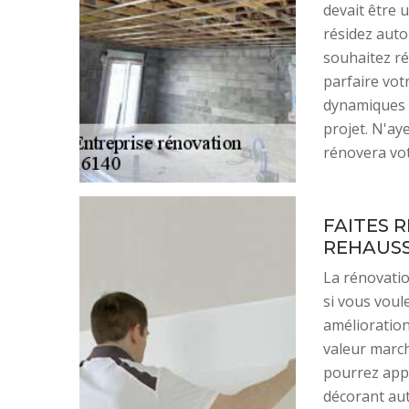
devait être u
résidez auto
souhaitez ré
parfaire vot
dynamiques s
projet. N'ay
rénovera votr
FAITES 
REHAUSS
La rénovati
si vous voul
amélioratio
valeur marc
pourrez appo
décorant aut