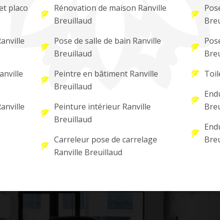
et placo
Rénovation de maison Ranville
Pose
Breuillaud
Breu
anville
Pose de salle de bain Ranville
Pose
Breuillaud
Breu
anville
Peintre en bâtiment Ranville
Toil
Breuillaud
Endu
anville
Peinture intérieur Ranville
Breu
Breuillaud
Endu
Carreleur pose de carrelage
Breu
Ranville Breuillaud