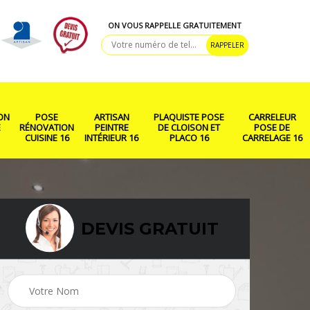
ON VOUS RAPPELLE GRATUITEMENT
ON
POSE
ARTISAN
PLAQUISTE POSE
CARRELEUR
E
RÉNOVATION
PEINTRE
DE CLOISON ET
POSE DE
CUISINE 16
INTÉRIEUR 16
PLACO 16
CARRELAGE 16
DEVIS GRATUIT
ison
Rénovation salle de
Pose de parquet 16
bain 16