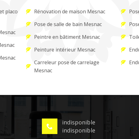
et placo
Rénovation de maison Mesnac
Pose
Pose de salle de bain Mesnac
Pos
 Mesnac
Peintre en bâtiment Mesnac
Toil
Mesnac
Peinture intérieur Mesnac
Endu
 Mesnac
Carreleur pose de carrelage
Endu
Mesnac
indisponible
indisponible