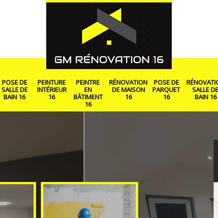
POSE DE
PEINTURE
PEINTRE
RÉNOVATION
POSE DE
RÉNOVATI
SALLE DE
INTÉRIEUR
EN
DE MAISON
PARQUET
SALLE D
BAIN 16
16
BÂTIMENT
16
16
BAIN 16
16