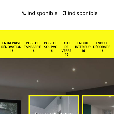
indisponible
indisponible
ENTREPRISE
POSE DE
POSE DE
TOILE
ENDUIT
ENDUIT
RÉNOVATION
TAPISSERIE
SOL PVC
DE
INTÉRIEUR
DÉCORATIF
16
16
16
VERRE
16
16
16