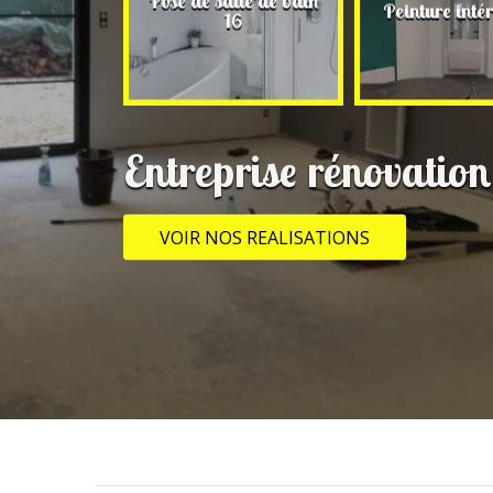
 rénovation
Pose de salle de bain
Peinture intér
16
16
Entreprise rénovatio
VOIR NOS REALISATIONS