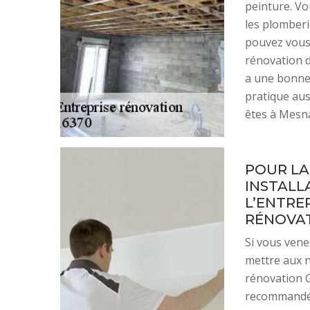
peinture. Vo
les plomberi
pouvez vous
rénovation d
a une bonne 
pratique aus
êtes à Mesna
POUR LA
INSTALL
L’ENTRE
RÉNOVATI
Si vous vene
mettre aux n
rénovation 
recommandé 