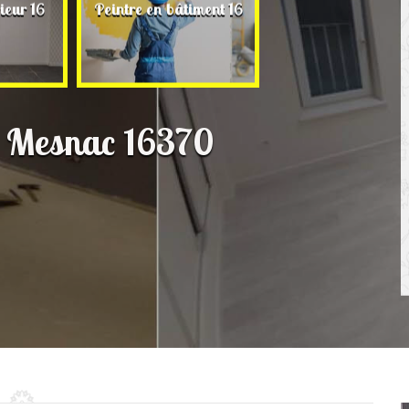
Rénovation de ma
ieur 16
Peintre en bâtiment 16
16
n Mesnac 16370