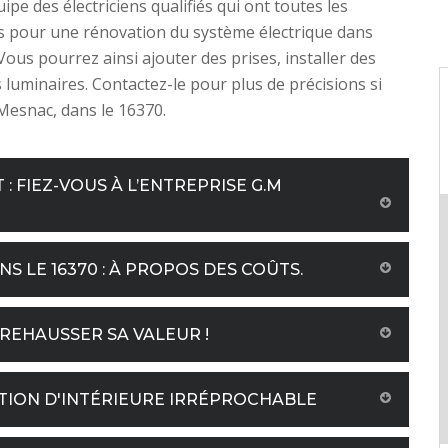
pe des électriciens qualifiés qui ont toutes les
 pour une rénovation du système électrique dans
Vous pourrez ainsi ajouter des prises, installer des
 luminaires. Contactez-le pour plus de précisions si
Mesnac, dans le 16370.
 FIEZ-VOUS À L’ENTREPRISE G.M
 LE 16370 : À PROPOS DES COÛTS.
REHAUSSER SA VALEUR !
TION D'INTÉRIEURE IRRÉPROCHABLE