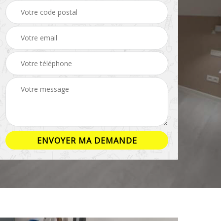
ison
Rénovation salle de
Pose de parquet 16
bain 16