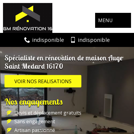
MENU
indisponible
indisponible
Spécialiste en rénovation de maison Auge
Saint Medard 16170
VOIR NOS REALISATIONS
Nos engagements
Devis et déplacement gratuits
Sans engagement
Artisan passionné