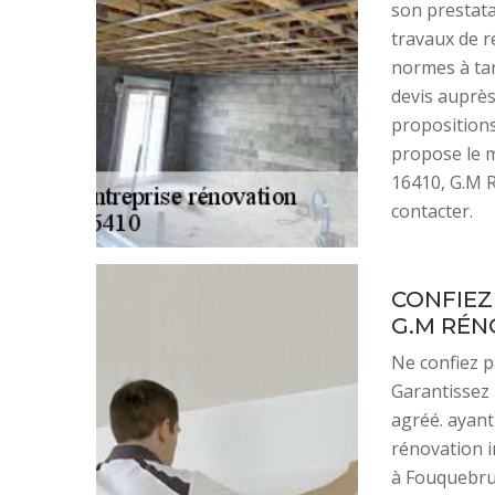
son prestata
travaux de r
normes à tar
devis auprès
propositions
propose le m
16410, G.M R
contacter.
CONFIEZ
G.M RÉN
Ne confiez p
Garantissez 
agréé. ayant
rénovation i
à Fouquebrun