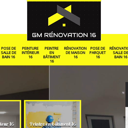
POSE DE
PEINTURE
PEINTRE
RÉNOVATION
POSE DE
RÉNOVATI
SALLE DE
INTÉRIEUR
EN
DE MAISON
PARQUET
SALLE D
BAIN 16
16
BÂTIMENT
16
16
BAIN 16
16
Rénovation de ma
ieur 16
Peintre en bâtiment 16
16