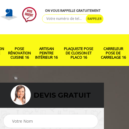
ON VOUS RAPPELLE GRATUITEMENT
ON
POSE
ARTISAN
PLAQUISTE POSE
CARRELEUR
E
RÉNOVATION
PEINTRE
DE CLOISON ET
POSE DE
CUISINE 16
INTÉRIEUR 16
PLACO 16
CARRELAGE 16
DEVIS GRATUIT
ison
Rénovation salle de
Pose de parquet 16
bain 16