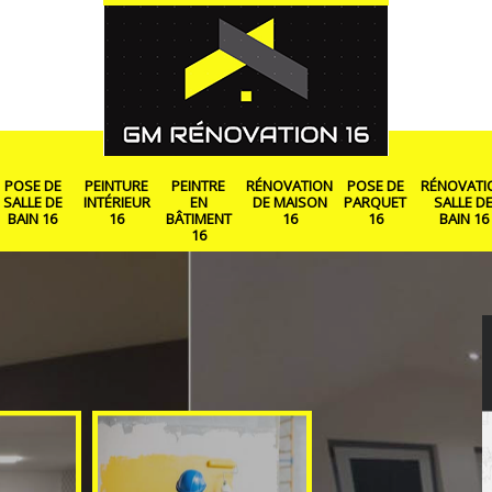
POSE DE
PEINTURE
PEINTRE
RÉNOVATION
POSE DE
RÉNOVATI
SALLE DE
INTÉRIEUR
EN
DE MAISON
PARQUET
SALLE D
BAIN 16
16
BÂTIMENT
16
16
BAIN 16
16