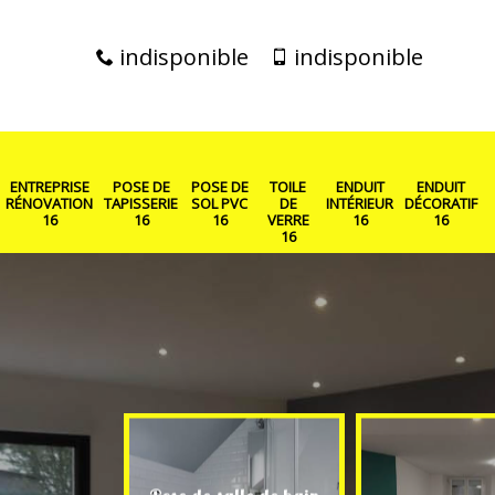
indisponible
indisponible
ENTREPRISE
POSE DE
POSE DE
TOILE
ENDUIT
ENDUIT
RÉNOVATION
TAPISSERIE
SOL PVC
DE
INTÉRIEUR
DÉCORATIF
16
16
16
VERRE
16
16
16