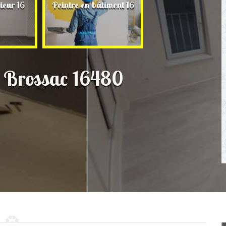
Rénovation de ma
ieur 16
Peintre en bâtiment 16
16
n Brossac 16480