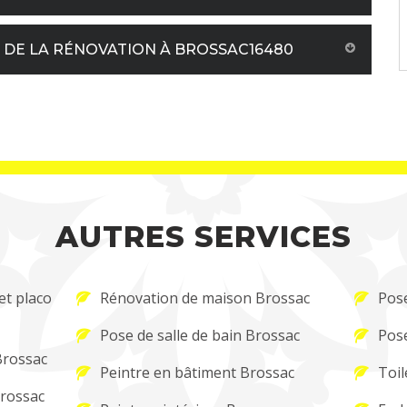
L DE LA RÉNOVATION À BROSSAC16480
AUTRES SERVICES
et placo
Rénovation de maison Brossac
Pose
Pose de salle de bain Brossac
Pose
Brossac
Peintre en bâtiment Brossac
Toil
Brossac