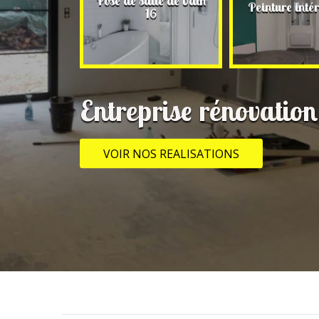
 rénovation
Pose de salle de bain
Peinture intér
16
16
Entreprise rénovatio
VOIR NOS REALISATIONS