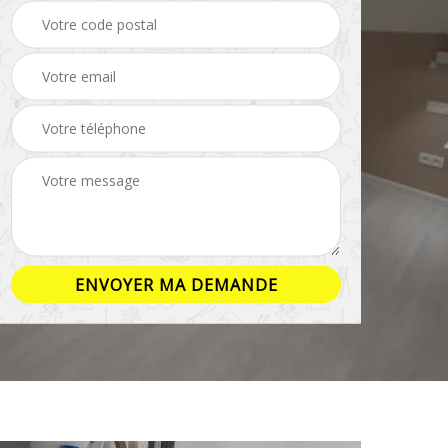
ison
Rénovation salle de
Pose de parquet 16
bain 16