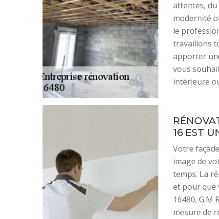
attentes, du
modernité o
le professio
travaillons 
apporter une
vous souhait
intérieure o
RÉNOVAT
16 EST 
Votre façade
image de vot
temps. La ré
et pour que 
16480, G.M R
mesure de ré