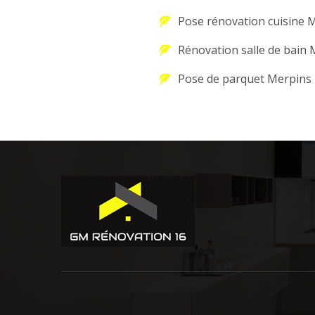
Pose rénovation cuisine 
Rénovation salle de bain
Pose de parquet Merpins