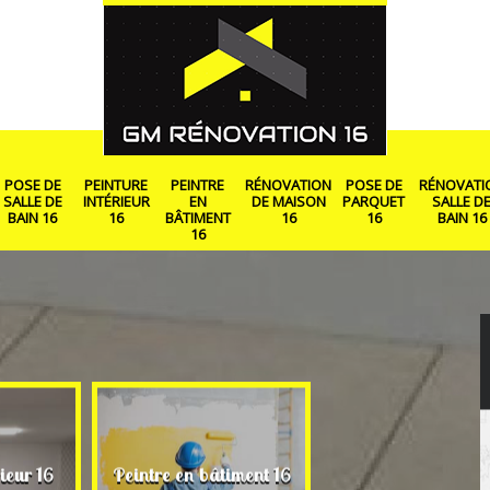
POSE DE
PEINTURE
PEINTRE
RÉNOVATION
POSE DE
RÉNOVATI
SALLE DE
INTÉRIEUR
EN
DE MAISON
PARQUET
SALLE D
BAIN 16
16
BÂTIMENT
16
16
BAIN 16
16
Rénovation de ma
ieur 16
Peintre en bâtiment 16
16