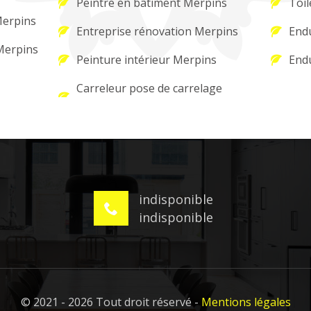
Peintre en bâtiment Merpins
Toil
Merpins
Entreprise rénovation Merpins
Endu
 Merpins
Peinture intérieur Merpins
Endu
Carreleur pose de carrelage
indisponible
indisponible
© 2021 - 2026 Tout droit réservé -
Mentions légales