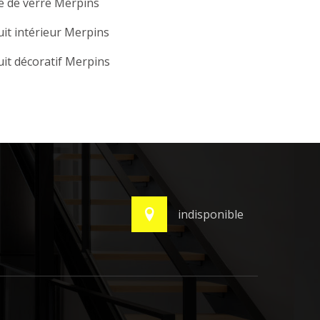
e de verre Merpins
it intérieur Merpins
it décoratif Merpins
indisponible