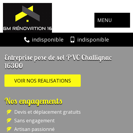
MENU
indisponible
indisponible
Entreprise pose de sol PVC Challignac
16300
VOIR NOS REALISATIONS
Nos engagements
Devis et déplacement gratuits
Sans engagement
Artisan passionné