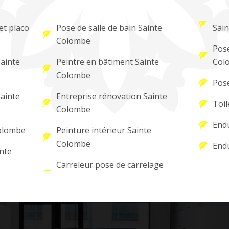
et placo
Pose de salle de bain Sainte
Sai
Colombe
Pose
Sainte
Peintre en bâtiment Sainte
Col
Colombe
Pose
Sainte
Entreprise rénovation Sainte
Toil
Colombe
Endu
Colombe
Peinture intérieur Sainte
Colombe
Endu
nte
Carreleur pose de carrelage