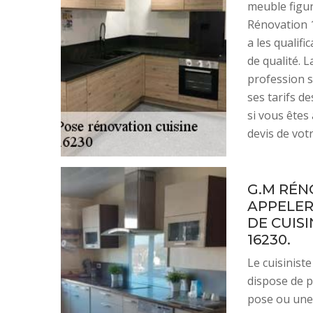
meuble figur
Rénovation 1
a les qualifi
de qualité. 
profession si
ses tarifs d
si vous êtes
devis de votr
G.M RÉNO
APPELER
DE CUIS
16230.
Le cuisinist
dispose de p
pose ou une 