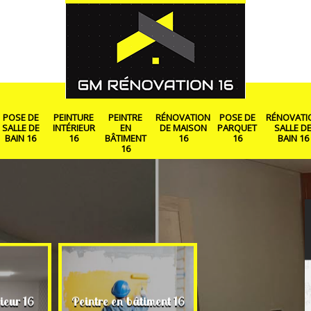
POSE DE
PEINTURE
PEINTRE
RÉNOVATION
POSE DE
RÉNOVATI
SALLE DE
INTÉRIEUR
EN
DE MAISON
PARQUET
SALLE D
BAIN 16
16
BÂTIMENT
16
16
BAIN 16
16
Rénovation de ma
ieur 16
Peintre en bâtiment 16
16