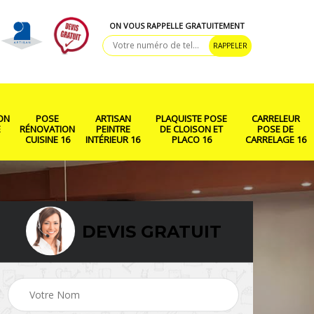
ON VOUS RAPPELLE GRATUITEMENT
ON
POSE
ARTISAN
PLAQUISTE POSE
CARRELEUR
E
RÉNOVATION
PEINTRE
DE CLOISON ET
POSE DE
CUISINE 16
INTÉRIEUR 16
PLACO 16
CARRELAGE 16
DEVIS GRATUIT
ison
Rénovation salle de
Pose de parquet 16
bain 16