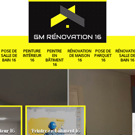
POSE DE
PEINTURE
PEINTRE
RÉNOVATION
POSE DE
RÉNOVATI
SALLE DE
INTÉRIEUR
EN
DE MAISON
PARQUET
SALLE D
BAIN 16
16
BÂTIMENT
16
16
BAIN 16
16
Rénovation de ma
ieur 16
Peintre en bâtiment 16
16