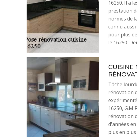
16250. Il a l
prestation d
normes de la 
connu aussi 
pour plus de
le 16250. De
CUISINE
RÉNOVAT
Tâche lourde
rénovation d
expérimenté.
16250, G.M R
rénovation d
d'années en 
plus en plus 