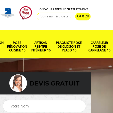
ON VOUS RAPPELLE GRATUITEMENT
ON
POSE
ARTISAN
PLAQUISTE POSE
CARRELEUR
E
RÉNOVATION
PEINTRE
DE CLOISON ET
POSE DE
CUISINE 16
INTÉRIEUR 16
PLACO 16
CARRELAGE 16
DEVIS GRATUIT
ison
Rénovation salle de
Pose de parquet 16
bain 16