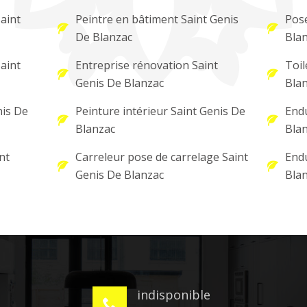
Saint
Peintre en bâtiment Saint Genis
Pose
De Blanzac
Bla
aint
Entreprise rénovation Saint
Toil
Genis De Blanzac
Bla
nis De
Peinture intérieur Saint Genis De
Endu
Blanzac
Bla
nt
Carreleur pose de carrelage Saint
Endu
Genis De Blanzac
Bla
indisponible