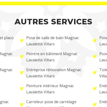
AUTRES SERVICES
et placo
Pose de salle de bain Magnac
Pose
Lavalette Villars
Lava
 Magnac
Peintre en bâtiment Magnac
Pos
Lavalette Villars
Lava
 Magnac
Entreprise rénovation Magnac
Toil
Lavalette Villars
Vill
Peinture intérieur Magnac
Endu
Lavalette Villars
Lava
agnac
Carreleur pose de carrelage
Endu