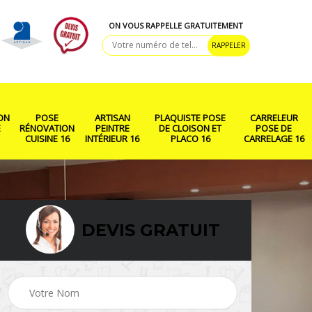
ON VOUS RAPPELLE GRATUITEMENT
ON
POSE
ARTISAN
PLAQUISTE POSE
CARRELEUR
E
RÉNOVATION
PEINTRE
DE CLOISON ET
POSE DE
CUISINE 16
INTÉRIEUR 16
PLACO 16
CARRELAGE 16
DEVIS GRATUIT
ison
Rénovation salle de
Pose de parquet 16
bain 16