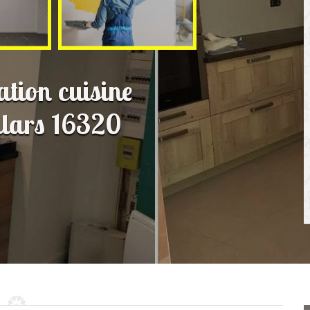
ation cuisine
llars 16320