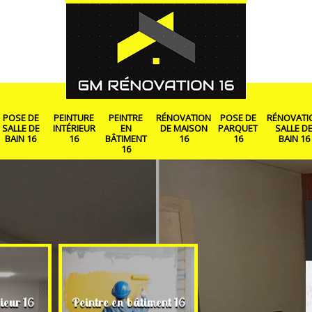
POSE DE
PEINTURE
PEINTRE
RÉNOVATION
POSE DE
RÉNOVATI
SALLE DE
INTÉRIEUR
EN
DE MAISON
PARQUET
SALLE D
BAIN 16
16
BÂTIMENT
16
16
BAIN 16
16
Rénovation de ma
ieur 16
Peintre en bâtiment 16
16