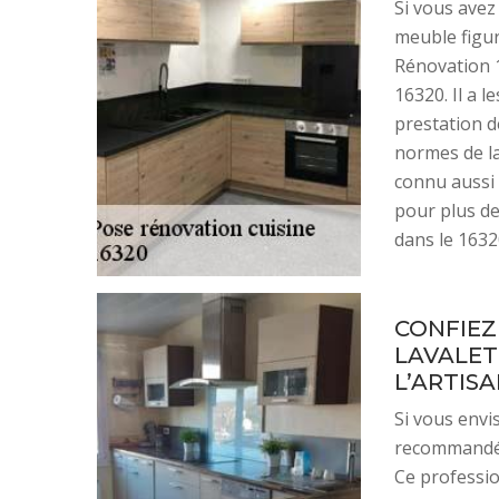
Si vous avez
meuble figur
Rénovation 1
16320. Il a l
prestation d
normes de la 
connu aussi 
pour plus de
dans le 1632
CONFIEZ
LAVALETT
L’ARTISA
Si vous envi
recommandé 
Ce professio