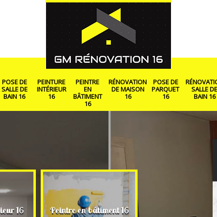
POSE DE
PEINTURE
PEINTRE
RÉNOVATION
POSE DE
RÉNOVATI
SALLE DE
INTÉRIEUR
EN
DE MAISON
PARQUET
SALLE D
BAIN 16
16
BÂTIMENT
16
16
BAIN 16
16
Rénovation de ma
ieur 16
Peintre en bâtiment 16
16