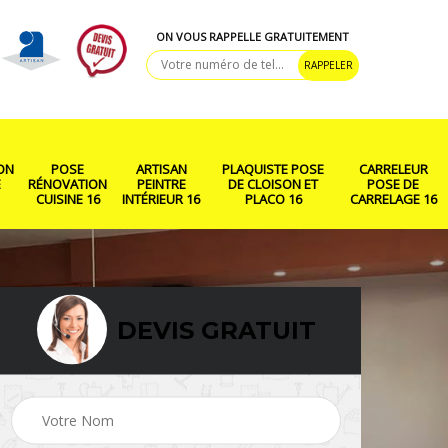
ON VOUS RAPPELLE GRATUITEMENT
ON
POSE
ARTISAN
PLAQUISTE POSE
CARRELEUR
E
RÉNOVATION
PEINTRE
DE CLOISON ET
POSE DE
CUISINE 16
INTÉRIEUR 16
PLACO 16
CARRELAGE 16
DEVIS GRATUIT
ison
Rénovation salle de
Pose de parquet 16
bain 16