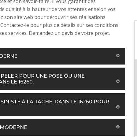
ce et son savoir-faire, il vous garantit des
de qualité à la hauteur de vos attentes et selon vos
tez son site web pour découvrir ses réalisations
 Contactez-le pour plus de détails sur ses conditions
t ses services. Demandez un devis de votre projet.
ODERNE
 APPELER POUR UNE POSE OU UNE
NS LE 16260.
SINISTE À LA TACHE, DANS LE 16260 POUR
E MODERNE