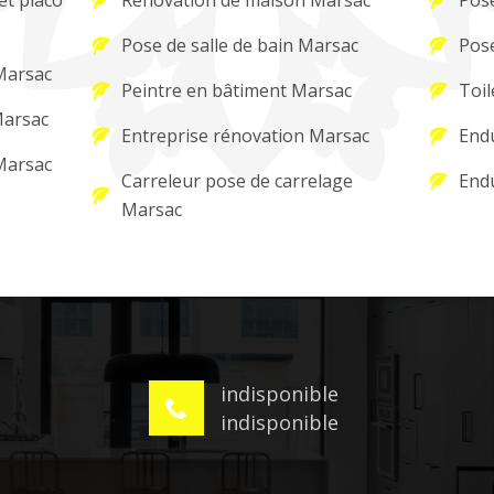
et placo
Rénovation de maison Marsac
Pose
Pose de salle de bain Marsac
Pos
 Marsac
Peintre en bâtiment Marsac
Toil
Marsac
Entreprise rénovation Marsac
Endu
 Marsac
Carreleur pose de carrelage
Endu
Marsac
indisponible
indisponible