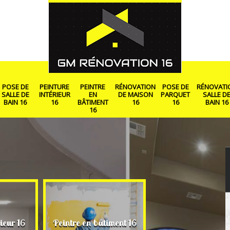
POSE DE
PEINTURE
PEINTRE
RÉNOVATION
POSE DE
RÉNOVATI
SALLE DE
INTÉRIEUR
EN
DE MAISON
PARQUET
SALLE D
BAIN 16
16
BÂTIMENT
16
16
BAIN 16
16
Rénovation de ma
ieur 16
Peintre en bâtiment 16
16