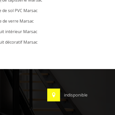
 de tapisserie Marsac
e de sol PVC Marsac
e de verre Marsac
it intérieur Marsac
it décoratif Marsac
indisponible