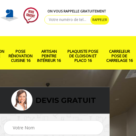
ON VOUS RAPPELLE GRATUITEMENT
ON
POSE
ARTISAN
PLAQUISTE POSE
CARRELEUR
E
RÉNOVATION
PEINTRE
DE CLOISON ET
POSE DE
CUISINE 16
INTÉRIEUR 16
PLACO 16
CARRELAGE 16
DEVIS GRATUIT
ison
Rénovation salle de
Pose de parquet 16
bain 16