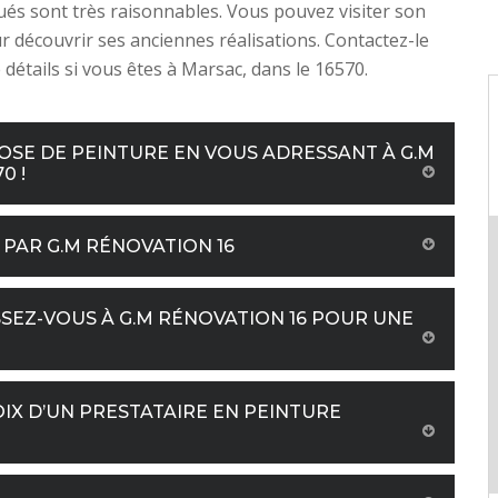
qués sont très raisonnables. Vous pouvez visiter son
r découvrir ses anciennes réalisations. Contactez-le
 détails si vous êtes à Marsac, dans le 16570.
OSE DE PEINTURE EN VOUS ADRESSANT À G.M
0 !
PAR G.M RÉNOVATION 16
SSEZ-VOUS À G.M RÉNOVATION 16 POUR UNE
IX D’UN PRESTATAIRE EN PEINTURE