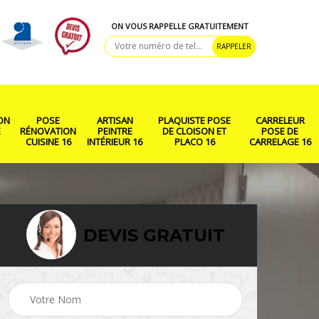
ON VOUS RAPPELLE GRATUITEMENT
ON
POSE
ARTISAN
PLAQUISTE POSE
CARRELEUR
E
RÉNOVATION
PEINTRE
DE CLOISON ET
POSE DE
CUISINE 16
INTÉRIEUR 16
PLACO 16
CARRELAGE 16
DEVIS GRATUIT
ison
Rénovation salle de
Pose de parquet 16
bain 16