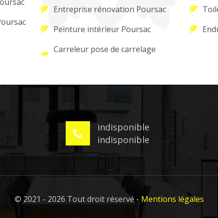
Poursac
Entreprise rénovation Poursac
Toil
Poursac
Peinture intérieur Poursac
Endu
Carreleur pose de carrelage
indisponible
indisponible
© 2021 - 2026 Tout droit réservé -
Mentions légales