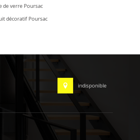
e de verre Poursac
it décoratif Poursac
indisponible