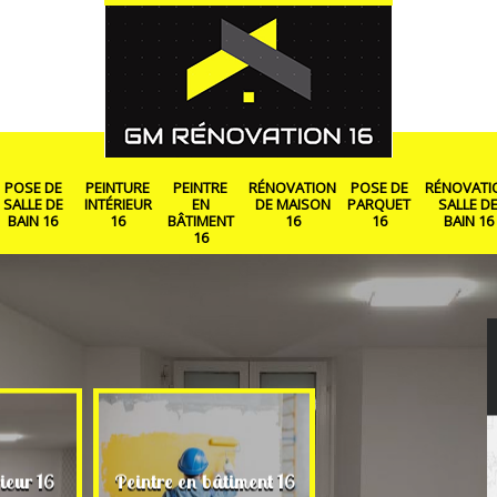
POSE DE
PEINTURE
PEINTRE
RÉNOVATION
POSE DE
RÉNOVATI
SALLE DE
INTÉRIEUR
EN
DE MAISON
PARQUET
SALLE D
BAIN 16
16
BÂTIMENT
16
16
BAIN 16
16
Rénovation de ma
ieur 16
Peintre en bâtiment 16
16