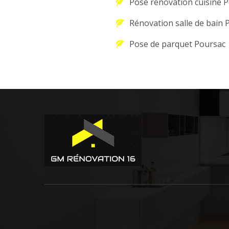
Pose rénovation cuisine 
Rénovation salle de bain 
Pose de parquet Poursac