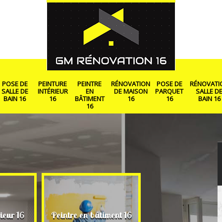
POSE DE
PEINTURE
PEINTRE
RÉNOVATION
POSE DE
RÉNOVATI
SALLE DE
INTÉRIEUR
EN
DE MAISON
PARQUET
SALLE D
BAIN 16
16
BÂTIMENT
16
16
BAIN 16
16
Rénovation de ma
ieur 16
Peintre en bâtiment 16
16