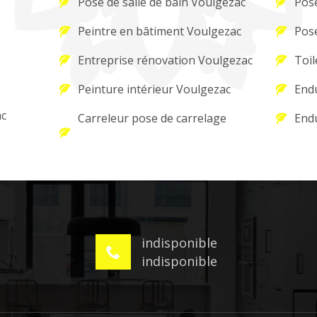
Pose de salle de bain Voulgezac
Pose
Peintre en bâtiment Voulgezac
Pose
Entreprise rénovation Voulgezac
Toil
Peinture intérieur Voulgezac
Endu
ac
Carreleur pose de carrelage
Endu
indisponible
indisponible