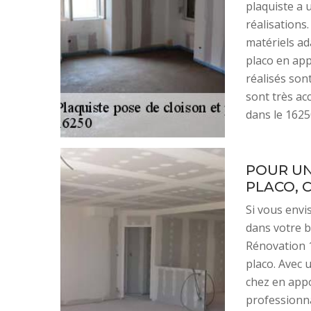
plaquiste a 
réalisations
matériels ad
placo en app
réalisés sont
sont très ac
dans le 1625
POUR UN
PLACO, 
Si vous envi
dans votre b
Rénovation 1
placo. Avec u
chez en appo
professionna