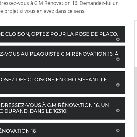
adressez-vous à G.M Rénovation 16. Demandez-lui un
re projet si vous en avez dans ce sens.
E CLOISON, OPTEZ POUR LA POSE DE PLACO.
Z-VOUS AU PLAQUISTE G.M RÉNOVATION 16, À
OSEZ DES CLOISONS EN CHOISISSANT LE
DRESSEZ-VOUS À G.M RÉNOVATION 16, UN
 DURAND, DANS LE 16310.
ÉNOVATION 16