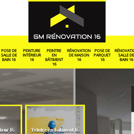
POSE DE
PEINTURE
PEINTRE
RÉNOVATION
POSE DE
RÉNOVATI
SALLE DE
INTÉRIEUR
EN
DE MAISON
PARQUET
SALLE D
BAIN 16
16
BÂTIMENT
16
16
BAIN 16
16
Rénovation de ma
ieur 16
Peintre en bâtiment 16
16