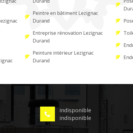
Lezignac
Durand
Pose
Dur
Peintre en bâtiment Lezignac
Lezignac
Durand
Pose
Entreprise rénovation Lezignac
Toil
Durand
Endu
Peinture intérieur Lezignac
Endu
zignac
Durand
indisponible
indisponible