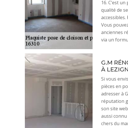
16. C’est un
qualité de se
accessibles. 
Vous pouvez 
anciennes ré
via un formul
G.M RÉN
À LEZIG
Si vous envi
pièces en pos
adresser à G
réputation g
son site web
aussi connu 
chers du mar