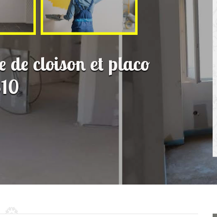
e de cloison et placo
310