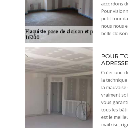
accordons de
Pour visionn
petit tour d
nous nous en
belle cloiso
POUR TO
ADRESSE
Créer une clo
la technique
là mauvaise é
vraiment soi
vous garanti
tous les bât
est le meill
maîtrise, ri