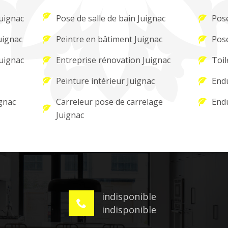
Juignac
Pose de salle de bain Juignac
Pose
uignac
Peintre en bâtiment Juignac
Pose
Juignac
Entreprise rénovation Juignac
Toil
Peinture intérieur Juignac
Endu
gnac
Carreleur pose de carrelage
Endu
Juignac
indisponible
indisponible