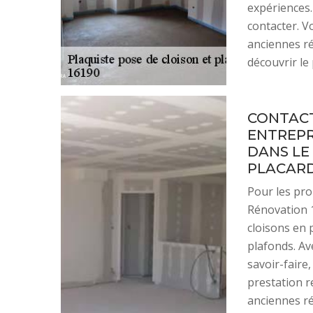
expériences. 
contacter. V
anciennes ré
découvrir le
CONTACT
ENTREPR
DANS LE
PLACARD
Pour les pro
Rénovation 1
cloisons en 
plafonds. Av
savoir-faire
prestation r
anciennes ré