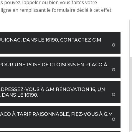
us pouvez l’appeler ou bien vous faites votre
igne en remplissant le formulaire dédié à cet effet
UIGNAC, DANS LE 16190, CONTACTEZ G.M
 POUR UNE POSE DE CLOISONS EN PLACO À
DRESSEZ-VOUS À G.M RÉNOVATION 16, UN
DANS LE 16190.
ACO À TARIF RAISONNABLE, FIEZ-VOUS À G.M