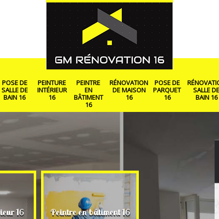
POSE DE
PEINTURE
PEINTRE
RÉNOVATION
POSE DE
RÉNOVATI
SALLE DE
INTÉRIEUR
EN
DE MAISON
PARQUET
SALLE D
BAIN 16
16
BÂTIMENT
16
16
BAIN 16
16
Rénovation de ma
ieur 16
Peintre en bâtiment 16
16