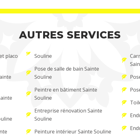
AUTRES SERVICES
et placo
Souline
Carr
Sain
Pose de salle de bain Sainte
ainte
Souline
Pose
Peintre en bâtiment Sainte
Pose
Sainte
Souline
Toil
Entreprise rénovation Sainte
Endu
uline
Souline
Endu
nte
Peinture intérieur Sainte Souline