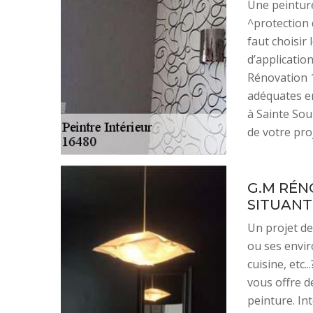
Une peinture
^protection 
faut choisir
d’applicatio
Rénovation 16
adéquates en
à Sainte Soul
de votre pro
G.M RÉN
SITUANT
Un projet de
ou ses envir
cuisine, etc.
vous offre d
peinture. In