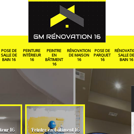
POSE DE
PEINTURE
PEINTRE
RÉNOVATION
POSE DE
RÉNOVATI
SALLE DE
INTÉRIEUR
EN
DE MAISON
PARQUET
SALLE D
BAIN 16
16
BÂTIMENT
16
16
BAIN 16
16
Rénovation de ma
ieur 16
Peintre en bâtiment 16
16