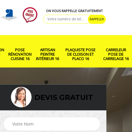
ON VOUS RAPPELLE GRATUITEMENT
ON
POSE
ARTISAN
PLAQUISTE POSE
CARRELEUR
E
RÉNOVATION
PEINTRE
DE CLOISON ET
POSE DE
CUISINE 16
INTÉRIEUR 16
PLACO 16
CARRELAGE 16
DEVIS GRATUIT
ison
Rénovation salle de
Pose de parquet 16
bain 16