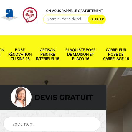
ON VOUS RAPPELLE GRATUITEMENT
ON
POSE
ARTISAN
PLAQUISTE POSE
CARRELEUR
E
RÉNOVATION
PEINTRE
DE CLOISON ET
POSE DE
CUISINE 16
INTÉRIEUR 16
PLACO 16
CARRELAGE 16
DEVIS GRATUIT
ison
Rénovation salle de
Pose de parquet 16
bain 16