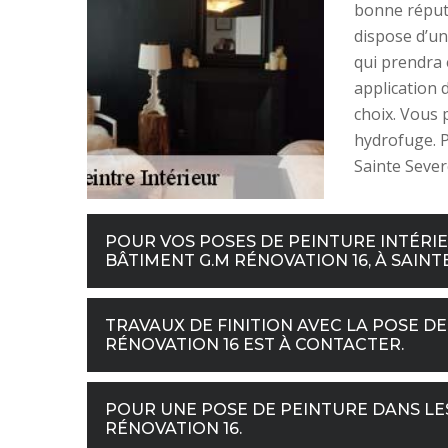
bonne réputat
dispose d’un
qui prendra 
application d
choix. Vous 
hydrofuge. P
Sainte Sever
POUR VOS POSES DE PEINTURE INTÉRI
BÂTIMENT G.M RÉNOVATION 16, À SAINTE
TRAVAUX DE FINITION AVEC LA POSE DE 
RÉNOVATION 16 EST À CONTACTER.
POUR UNE POSE DE PEINTURE DANS LES
RÉNOVATION 16.