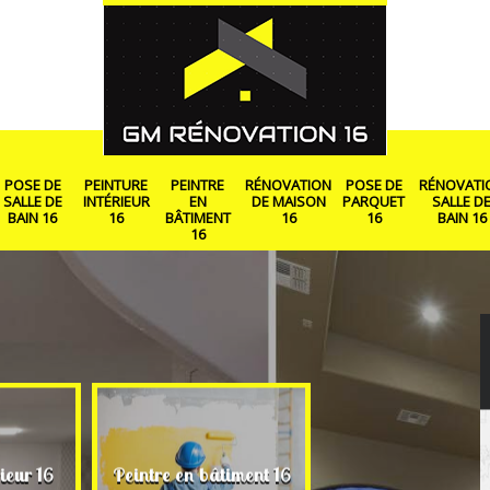
POSE DE
PEINTURE
PEINTRE
RÉNOVATION
POSE DE
RÉNOVATI
SALLE DE
INTÉRIEUR
EN
DE MAISON
PARQUET
SALLE D
BAIN 16
16
BÂTIMENT
16
16
BAIN 16
16
Rénovation de ma
ieur 16
Peintre en bâtiment 16
16