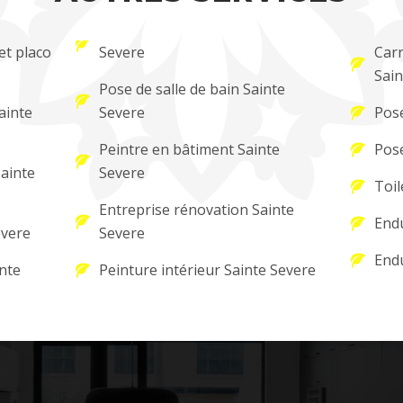
et placo
Severe
Carr
Sain
Pose de salle de bain Sainte
ainte
Severe
Pose
Peintre en bâtiment Sainte
Pose
Sainte
Severe
Toil
Entreprise rénovation Sainte
Endu
evere
Severe
Endu
nte
Peinture intérieur Sainte Severe