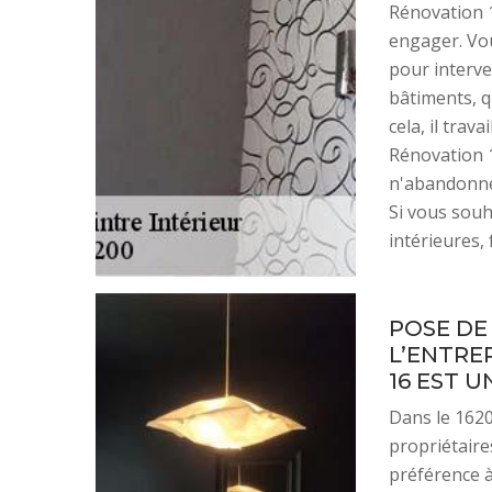
Rénovation 1
engager. Vou
pour interven
bâtiments, q
cela, il trav
Rénovation 1
n'abandonner
Si vous souh
intérieures,
POSE DE
L’ENTRE
16 EST U
Dans le 16200
propriétaire
préférence à