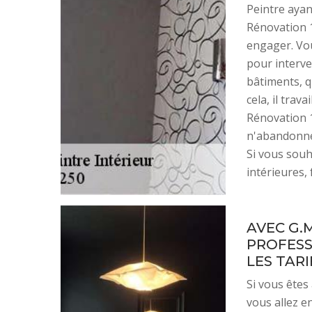
Peintre ayan
Rénovation 1
engager. Vou
pour interven
bâtiments, q
cela, il trav
Rénovation 1
n'abandonner
Si vous souh
intérieures,
AVEC G.
PROFESSI
LES TAR
Si vous êtes 
vous allez e