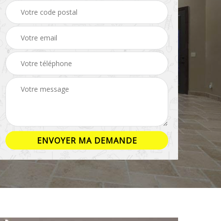
ison
Rénovation salle de
Pose de parquet 16
bain 16