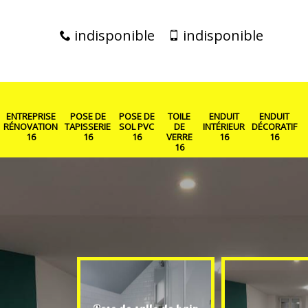
indisponible
indisponible
ENTREPRISE
POSE DE
POSE DE
TOILE
ENDUIT
ENDUIT
RÉNOVATION
TAPISSERIE
SOL PVC
DE
INTÉRIEUR
DÉCORATIF
16
16
16
VERRE
16
16
16