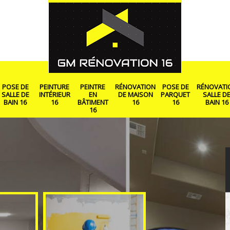
POSE DE
PEINTURE
PEINTRE
RÉNOVATION
POSE DE
RÉNOVATI
SALLE DE
INTÉRIEUR
EN
DE MAISON
PARQUET
SALLE D
BAIN 16
16
BÂTIMENT
16
16
BAIN 16
16