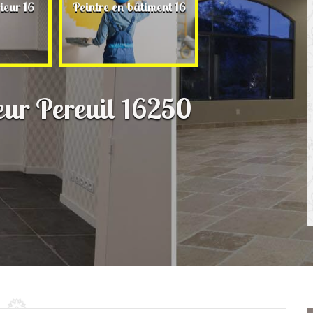
Rénovation de ma
ieur 16
Peintre en bâtiment 16
16
ieur Pereuil 16250