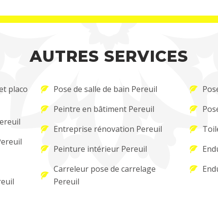
AUTRES SERVICES
et placo
Pose de salle de bain Pereuil
Pose
Peintre en bâtiment Pereuil
Pose
ereuil
Entreprise rénovation Pereuil
Toil
ereuil
Peinture intérieur Pereuil
Endu
Carreleur pose de carrelage
Endu
euil
Pereuil