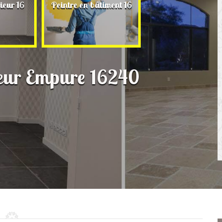
Rénovation de ma
ieur 16
Peintre en bâtiment 16
16
rieur Empure 16240