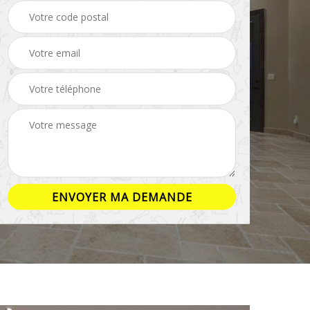
ison
Rénovation salle de
Pose de parquet 16
bain 16