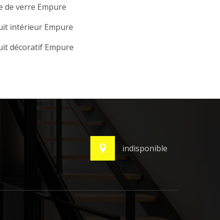
e de verre Empure
it intérieur Empure
it décoratif Empure
indisponible