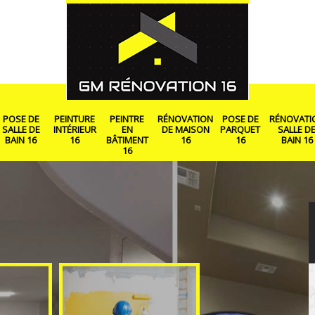
POSE DE
PEINTURE
PEINTRE
RÉNOVATION
POSE DE
RÉNOVATI
SALLE DE
INTÉRIEUR
EN
DE MAISON
PARQUET
SALLE D
BAIN 16
16
BÂTIMENT
16
16
BAIN 16
16