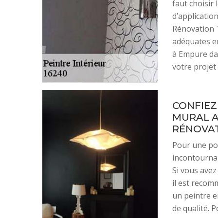
faut choisir
d’applicatio
Rénovation 16
adéquates en
à Empure dan
votre projet 
CONFIEZ
MURAL A
RÉNOVAT
Pour une pos
incontournab
Si vous avez
il est recom
un peintre e
de qualité. P