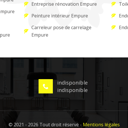
Entreprise rénovation Empure
Toil
 Empure
Peinture intérieur Empure
Endu
Carreleur pose de carrelage
Endu
mpure
Empure
indisponible
indisponible
© 2021 - 2026 Tout droit réservé -
Mentions légales