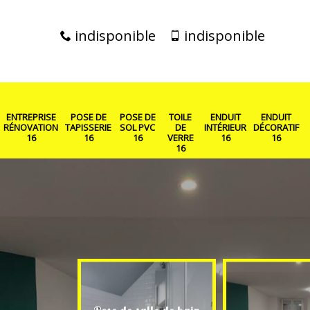
indisponible
indisponible
ENTREPRISE
POSE DE
POSE DE
TOILE
ENDUIT
ENDUIT
RÉNOVATION
TAPISSERIE
SOL PVC
DE
INTÉRIEUR
DÉCORATIF
16
16
16
VERRE
16
16
16