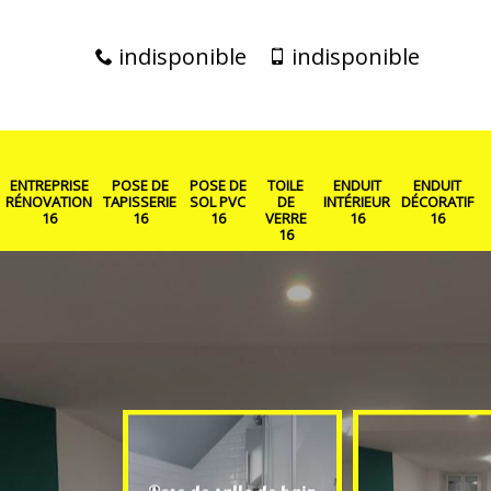
indisponible
indisponible
ENTREPRISE
POSE DE
POSE DE
TOILE
ENDUIT
ENDUIT
RÉNOVATION
TAPISSERIE
SOL PVC
DE
INTÉRIEUR
DÉCORATIF
16
16
16
VERRE
16
16
16