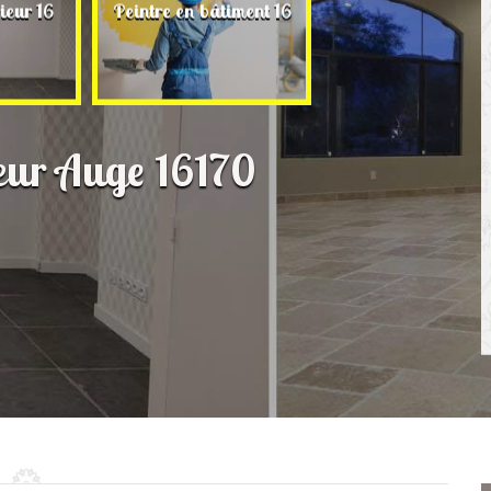
Rénovation de ma
ieur 16
Peintre en bâtiment 16
16
ieur Auge 16170