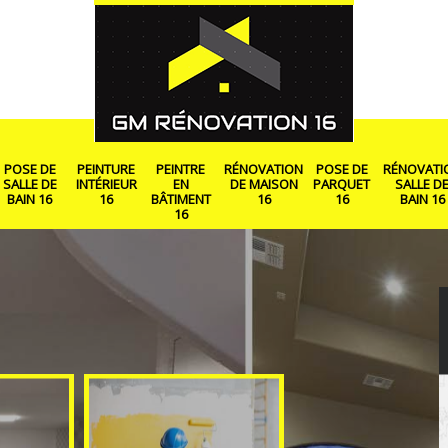
POSE DE
PEINTURE
PEINTRE
RÉNOVATION
POSE DE
RÉNOVATI
SALLE DE
INTÉRIEUR
EN
DE MAISON
PARQUET
SALLE D
BAIN 16
16
BÂTIMENT
16
16
BAIN 16
16