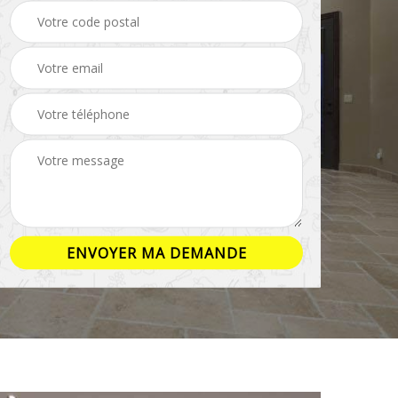
ison
Rénovation salle de
Pose de parquet 16
bain 16