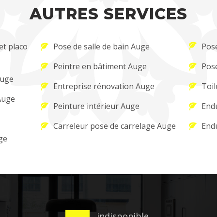
AUTRES SERVICES
et placo
Pose de salle de bain Auge
Pose
Peintre en bâtiment Auge
Pos
Auge
Entreprise rénovation Auge
Toil
Auge
Peinture intérieur Auge
Endu
Carreleur pose de carrelage Auge
Endu
ge
indisponible