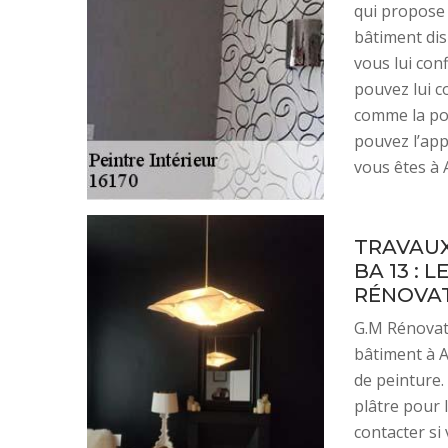
qui propose 
bâtiment dis
vous lui con
pouvez lui c
comme la pos
pouvez l’app
vous êtes à 
TRAVAUX
BA 13 : 
RÉNOVAT
G.M Rénovati
bâtiment à Au
de peinture.
plâtre pour 
contacter si